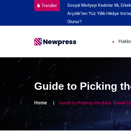
Sosyal Medyayı Kadınlar Mı, Erkek
Trendler
Arçelik’ten Yüz Yıllık Hikâye
Insta
Olunur?
Hakk
Guide to Picking th
Home
Guide to Picking the Best Travel C