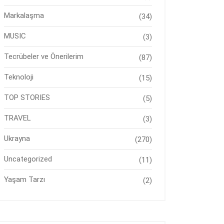
Markalaşma
(34)
MUSIC
(3)
Tecrübeler ve Önerilerim
(87)
Teknoloji
(15)
TOP STORIES
(5)
TRAVEL
(3)
Ukrayna
(270)
Uncategorized
(11)
Yaşam Tarzı
(2)