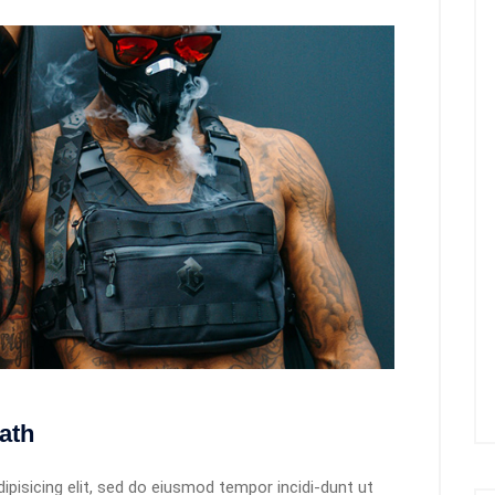
ath
pisicing elit, sed do eiusmod tempor incidi-dunt ut