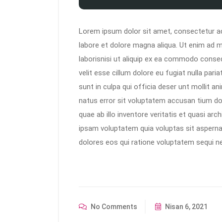
Lorem ipsum dolor sit amet, consectetur adi
labore et dolore magna aliqua. Ut enim ad m
laborisnisi ut aliquip ex ea commodo consequ
velit esse cillum dolore eu fugiat nulla par
sunt in culpa qui officia deser unt mollit a
natus error sit voluptatem accusan tium d
quae ab illo inventore veritatis et quasi ar
ipsam voluptatem quia voluptas sit asperna
dolores eos qui ratione voluptatem sequi n
No Comments
Nisan 6, 2021