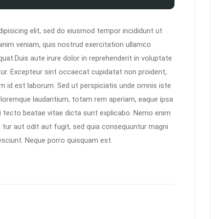
pisicing elit, sed do eiusmod tempor incididunt ut
inim veniam, quis nostrud exercitation ullamco
at.Duis aute irure dolor in reprehenderit in voluptate
iatur. Excepteur sint occaecat cupidatat non proident,
nim id est laborum. Sed ut perspiciatis unde omnis iste
oloremque laudantium, totam rem aperiam, eaque ipsa
chi tecto beatae vitae dicta sunt explicabo. Nemo enim
 tur aut odit aut fugit, sed quia consequuntur magni
esciunt. Neque porro quisquam est.