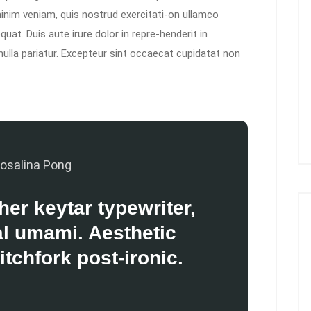
inim veniam, quis nostrud exercitati-on ullamco
uat. Duis aute irure dolor in repre-henderit in
 nulla pariatur. Excepteur sint occaecat cupidatat non
osalina Pong
her keytar typewriter,
fal umami. Aesthetic
itchfork post-ironic.