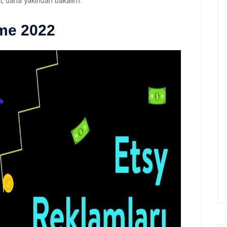
in, daha yakından bakalım.
me 2022