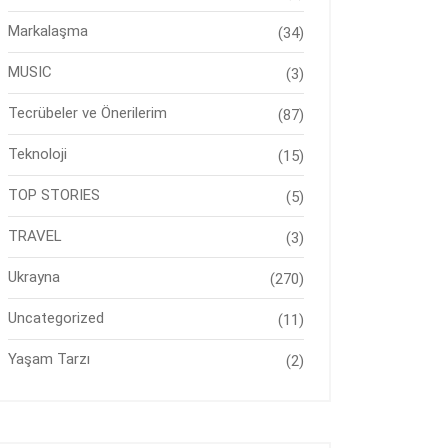
Markalaşma
(34)
MUSIC
(3)
Tecrübeler ve Önerilerim
(87)
Teknoloji
(15)
TOP STORIES
(5)
TRAVEL
(3)
Ukrayna
(270)
Uncategorized
(11)
Yaşam Tarzı
(2)