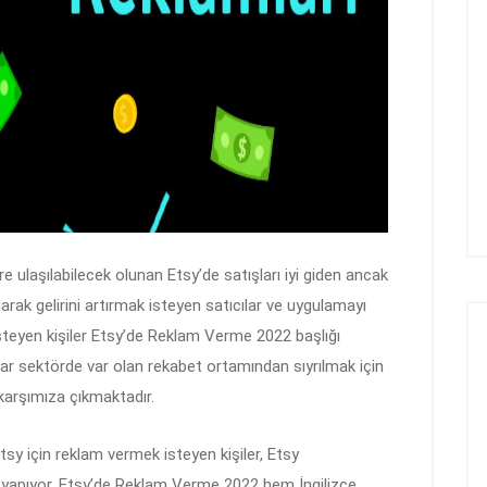
re ulaşılabilecek olunan Etsy’de satışları iyi giden ancak
ak gelirini artırmak isteyen satıcılar ve uygulamayı
isteyen kişiler Etsy’de Reklam Verme 2022 başlığı
lar sektörde var olan rekabet ortamından sıyrılmak için
 karşımıza çıkmaktadır.
sy için reklam vermek isteyen kişiler, Etsy
 yapıyor. Etsy’de Reklam Verme 2022 hem İngilizce