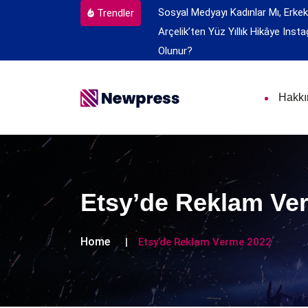
Sosyal Medyayı Kadınlar Mı, Erkek
Trendler
Arçelik’ten Yüz Yıllık Hikâye
Insta
Olunur?
Hakk
Etsy’de Reklam Ve
Home
Etsy’de Reklam Verme 2022