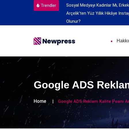
Sosyal Medyayı Kadınlar Mı, Erkek
Trendler
Arçelik’ten Yüz Yıllık Hikâye
Insta
Olunur?
Hakk
Google ADS Reklam
Home
Google ADS Reklam Kalite Puanı A