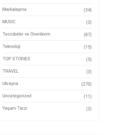
Markalaşma
(34)
MUSIC
(3)
Tecrübeler ve Önerilerim
(87)
Teknoloji
(15)
TOP STORIES
(5)
TRAVEL
(3)
Ukrayna
(270)
Uncategorized
(11)
Yaşam Tarzı
(2)