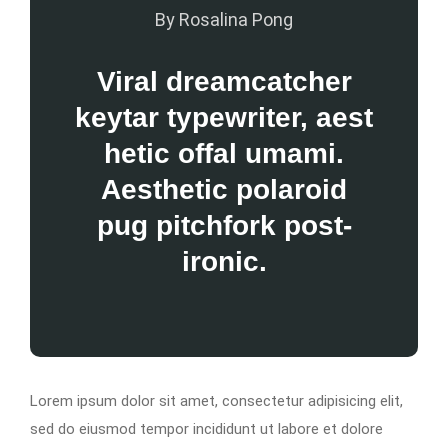
By Rosalina Pong
Viral dreamcatcher
keytar typewriter, aest
hetic offal umami.
Aesthetic polaroid
pug pitchfork post-
ironic.
Lorem ipsum dolor sit amet, consectetur adipisicing elit,
sed do eiusmod tempor incididunt ut labore et dolore