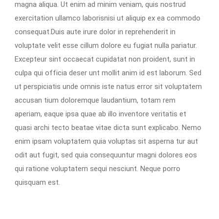
magna aliqua. Ut enim ad minim veniam, quis nostrud
exercitation ullamco laborisnisi ut aliquip ex ea commodo
consequat.Duis aute irure dolor in reprehenderit in
voluptate velit esse cillum dolore eu fugiat nulla pariatur.
Excepteur sint occaecat cupidatat non proident, sunt in
culpa qui officia deser unt mollit anim id est laborum. Sed
ut perspiciatis unde omnis iste natus error sit voluptatem
accusan tium doloremque laudantium, totam rem
aperiam, eaque ipsa quae ab illo inventore veritatis et
quasi archi tecto beatae vitae dicta sunt explicabo. Nemo
enim ipsam voluptatem quia voluptas sit asperna tur aut
odit aut fugit, sed quia consequuntur magni dolores eos
qui ratione voluptatem sequi nesciunt. Neque porro
quisquam est.