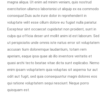
magna aliqua. Ut enim ad minim veniam, quis nostrud
exercitation ullamco laborisnisi ut aliquip ex ea commodo
consequat.Duis aute irure dolor in reprehenderit in
voluptate velit esse cillum dolore eu fugiat nulla pariatur.
Excepteur sint occaecat cupidatat non proident, sunt in
culpa qui officia deser unt mollit anim id est laborum. Sed
ut perspiciatis unde omnis iste natus error sit voluptatem
accusan tium doloremque laudantium, totam rem
aperiam, eaque ipsa quae ab illo inventore veritatis et
quasi archi tecto beatae vitae dicta sunt explicabo. Nemo
enim ipsam voluptatem quia voluptas sit asperna tur aut
odit aut fugit, sed quia consequuntur magni dolores eos
qui ratione voluptatem sequi nesciunt. Neque porro
quisquam est.