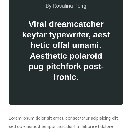
By Rosalina Pong
Viral dreamcatcher
keytar typewriter, aest
hetic offal umami.
Aesthetic polaroid
pug pitchfork post-
ironic.
Lorem ipsum dolor sit amet, consectetur adipisicing elit,
sed do eiusmod tempor incididunt ut labore et dolore