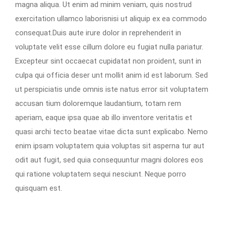
magna aliqua. Ut enim ad minim veniam, quis nostrud
exercitation ullamco laborisnisi ut aliquip ex ea commodo
consequat.Duis aute irure dolor in reprehenderit in
voluptate velit esse cillum dolore eu fugiat nulla pariatur.
Excepteur sint occaecat cupidatat non proident, sunt in
culpa qui officia deser unt mollit anim id est laborum. Sed
ut perspiciatis unde omnis iste natus error sit voluptatem
accusan tium doloremque laudantium, totam rem
aperiam, eaque ipsa quae ab illo inventore veritatis et
quasi archi tecto beatae vitae dicta sunt explicabo. Nemo
enim ipsam voluptatem quia voluptas sit asperna tur aut
odit aut fugit, sed quia consequuntur magni dolores eos
qui ratione voluptatem sequi nesciunt. Neque porro
quisquam est.