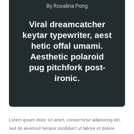
By Rosalina Pong
Viral dreamcatcher
keytar typewriter, aest
hetic offal umami.
Aesthetic polaroid
pug pitchfork post-
ironic.
Lorem ipsum dolor sit amet, consectetur adipisicing elit,
sed do eiusmod tempor incididunt ut labore et dolore