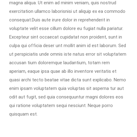
magna aliqua. Ut enim ad minim veniam, quis nostrud
exercitation ullamco laborisnisi ut aliquip ex ea commodo
consequat.Duis aute irure dolor in reprehenderit in
voluptate velit esse cillum dolore eu fugiat nulla pariatur.
Excepteur sint occaecat cupidatat non proident, sunt in
culpa qui officia deser unt mollit anim id est laborum. Sed
ut perspiciatis unde omnis iste natus error sit voluptatem
accusan tium doloremque laudantium, totam rem
aperiam, eaque ipsa quae ab illo inventore veritatis et
quasi archi tecto beatae vitae dicta sunt explicabo. Nemo
enim ipsam voluptatem quia voluptas sit asperna tur aut
odit aut fugit, sed quia consequuntur magni dolores eos
qui ratione voluptatem sequi nesciunt. Neque porro
quisquam est.