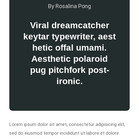
By Rosalina Pong
Viral dreamcatcher
keytar typewriter, aest
hetic offal umami.
Aesthetic polaroid
pug pitchfork post-
ironic.
Lorem ipsum dolor sit amet, consectetur adipisicing elit,
sed do eiusmod tempor incididunt ut labore et dolore